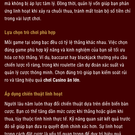
mà không bị áp lực tâm lý. Đồng thời, quản lý vốn giúp bạn phản
ứng linh hoạt khi xảy ra chuỗi thua, tránh mất toàn bộ số tiền chỉ
trong vài lượt chơi.
Lựa chọn trò chơi phù hợp
Mỗi game tại sòng bạc đều có tỷ lệ thắng khác nhau. Việc chọn
đúng game phù hợp kỹ năng và kinh nghiệm của bạn sẽ tối ưu
hóa cơ hội thắng. Ví dụ, baccarat hay blackjack thường yêu cầu
chiến lược rõ ràng, trong khi roulette cần dự đoán xác suất và
quản lý cược thông minh. Chọn đúng trò giúp bạn kiểm soát rủi
ro và tăng hiệu quả
chơi Casino ăn lớn
.
Áp dụng chiến thuật linh hoạt
Người lâu năm luôn thay đổi chiến thuật dựa trên diễn biến bàn
cược. Bạn có thể tăng dần mức cược khi thắng hoặc giảm khi
thua, tùy thuộc tình hình thực tế. Kỹ năng quan sát kết quả trước
đó sẽ giúp bạn đưa ra quyết định chính xác hơn. Sự linh hoạt
trong cách đặt cược là yếu tố quan trọng để duy trì hiệu quả.