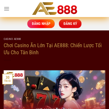
Bỏ
qua
nội
dung
ĐĂNG NHẬP
ĐĂNG KÝ
CASINO AE888
Chơi Casino Ăn Lớn Tại AE888: Chiến Lược Tối
Ưu Cho Tân Binh
30
Th10