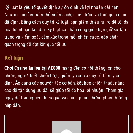
Kỷ luật là yếu tố quyết định sự ổn định và lợi nhuận dài hạn.
Người chơi cần tuân thủ ngân sách, chiến lược và thời gian chơi
đã định. Bằng cách duy trì kỷ luật, bạn giảm thiểu rủi ro để tối đa
hóa lợi nhuận lâu dài. Kỷ luật cá nhân cũng giúp bạn giữ sự tập
trung và kiểm soát cảm xúc trong mỗi phiên cược, góp phần
quan trọng để đạt kết quả tối ưu.
Kết luận
Chơi Casino ăn lớn
tại AE888
mang đến cơ hội thắng lớn cho
những người biết chiến lược, quản lý vốn và duy trì tâm lý ổn
định. Áp dụng các nguyên tắc cơ bản, kết hợp chiến thuật nâng
cao để tận dụng ưu đãi sẽ giúp tối đa hóa lợi nhuận. Tham gia
ngay để trải nghiệm hiệu quả và chinh phục những phần thưởng
hấp dẫn.